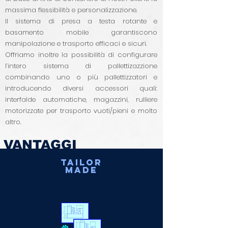
massima flessibilità e personalizzazione.
Il sistema di presa a testa rotante e
basamento mobile garantiscono
manipolazione e trasporto efficaci e sicuri.
Offriamo inoltre la possibilità di configurare
l’intero sistema di pallettizazzione
combinando uno o più pallettizzatori e
introducendo diversi accessori quali:
interfalde automatiche, magazzini, rulliere
motorizzate per trasporto vuoti/pieni e molto
altro.
VANTAGGI
TAILOR
MADE