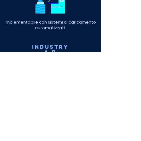
Implementabile con sistemi di caricamento
automatizzati.
INDUSTRY
4.0
Facilmente integrabile con qualsiasi sistema
di gestione aziendale.
GALLERIA